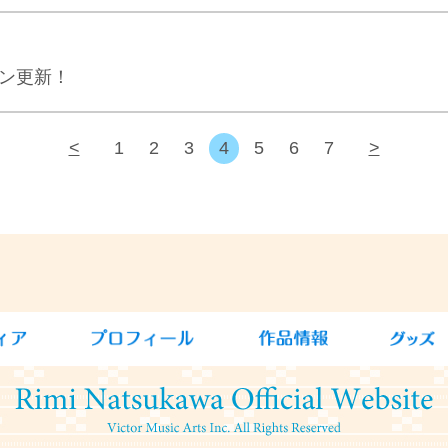
ジン更新！
<
1
2
3
4
5
6
7
>