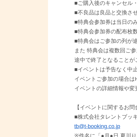
■ご購⼊後のキャンセル
■不良品は良品と交換さ
■特典会参加券は当⽇の
■特典会参加券の配布枚
■特典会はご参加の列が
また 特典会は複数回ご
途中で終了となることが
■イベントは予告なく中
イベントご参加の場合は
イベントの詳細情報や変
【イベントに関するお問
■株式会社タレントブッ
tb@t-booking.co.jp
※件名に「●⽉●⽇ 夏