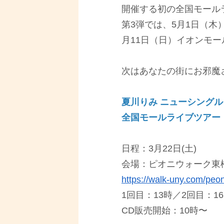
開催する初の全国モール
第3弾では、5月1日（木
月11日（日）イオンモ
次はあなたの街にお邪魔
夏川りみ ニューシング
全国モールライブツアー
日程：3⽉22⽇(⼟)
会場：ピオニウォーク東松
https://walk-uny.com/peo
1回⽬：13時／2回⽬：1
CD販売開始：10時〜