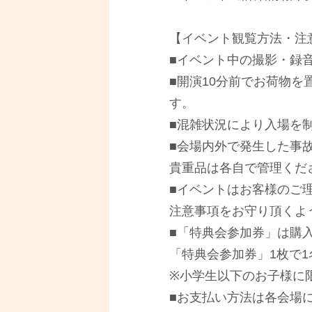
【イベント観覧⽅法・注
■イベント中の撮影・録
■開演10分前でお荷物
す。
■混雑状況により⼊場を
■会場内外で発⽣した事
貴重品は各⾃で管理くだ
■イベントはお客様のご
注意事項をお守り頂くよ
■「特典会参加券」は購
「特典会参加券」1枚で
※⼩学⽣以下のお⼦様に
■お⽀払い方法は各会場