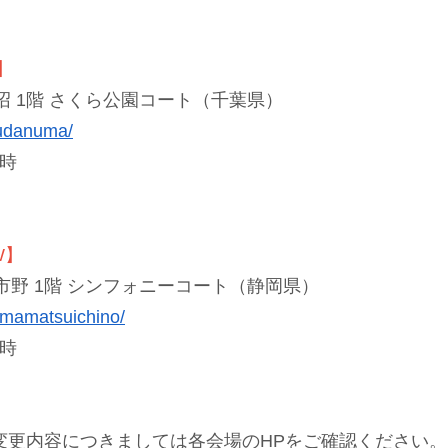
】
 1階 さくら公園コート（千葉県）
sudanuma/
6時
W】
野 1階 シンフォニーコート（静岡県）
amamatsuichino/
6時
変更内容につきましては各会場のHPをご確認ください。