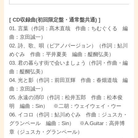
[ CD収録曲(初回限定盤・通常盤共通) ]
01. 言葉（作詞：髙木直哉 作曲：ちむぐくる 編
曲：京田誠一）
02. 詩、歌、唄（ピアノバージョン）（作詞：鮎川
めぐみ 作曲：平井夏美 編曲：醍醐弘美）
03. 君の暮らす街で会いましょう（作詞・作曲・編
曲：醍醐弘美）
04. 光と影（作詞：前田亘輝 作曲：春畑道哉 編
曲：京田誠一）
05. 永遠の消印（作詞：松井五郎 作曲：松本俊
明 編曲：Sin） ※二胡：ウェイウェイ・ウー
06. イコロ（作詞：鮎川めぐみ 作曲：ジュスカ・
グランペール 編曲：Sin） ※A.Guitar：高井博
章（ジュスカ・グランペール）