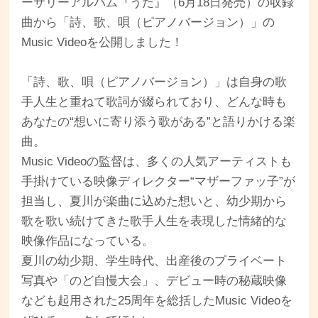
ーサリーアルバム『うた』（6月18日発売）の収録
曲から「詩、歌、唄（ピアノバージョン）」の
Music Videoを公開しました！
「詩、歌、唄（ピアノバージョン）」は自身の歌
手人生と重ねて歌詞が綴られており、どんな時も
あなたの“想いに寄り添う歌がある”と語りかける楽
曲。
Music Videoの監督は、多くの人気アーティストも
手掛けている映像ディレクター“マザーファッ子”が
担当し、夏川が楽曲に込めた想いと、幼少期から
歌を歌い続けてきた歌手人生を表現した情緒的な
映像作品になっている。
夏川の幼少期、学生時代、出産後のプライベート
写真や「のど自慢大会」、デビュー時の秘蔵映像
なども起用された25周年を総括したMusic Videoを