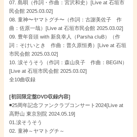
07. 島唄（作詞・作曲：宮沢和史）[Live at ⽯垣市
⺠会館 2025.03.02]
08. 童神〜ヤマトグチ〜（作詞：古謝美佐子 作
曲：佐原一哉）[Live at ⽯垣市⺠会館 2025.03.02]
09. 豊年音頭 with 新良幸人（Parsha cluB）（作
詞：そけいとき 作曲：普久原恒勇）[Live at ⽯垣
市⺠会館 2025.03.02]
10. 涙そうそう（作詞：森山良子 作曲：BEGIN）
[Live at ⽯垣市⺠会館 2025.03.02]
全10曲収録
[初回限定盤DVD収録内容]
◾️25周年記念ファンクラブコンサート2024[Live at
高野山 東京別院 2024.05.19]
01.涙そうそう
02. 童神～ヤマトグチ～