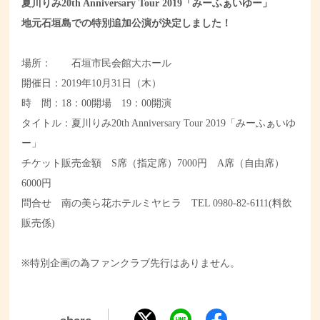
夏川りみ20th Anniversary Tour 2019「みーふぁいゆー」
地元石垣島での特別追加公演が決定しました！
場所： 石垣市民会館大ホール
開催日：
2019
年
10
月
31
日（木）
時 間：
18
：
00
開場
19
：
00
開演
タイトル：夏川りみ20th Anniversary Tour 2019「みーふぁいゆ
ー」
チケット販売金額
S
席（指定席）
7000
円
A
席（自由席）
6000
円
問合せ 南の美ら花ホテルミヤヒラ
TEL 0980-82-6111(
料飲
販売係
)
特別企画の為ファンクラブ先行はありません。
※