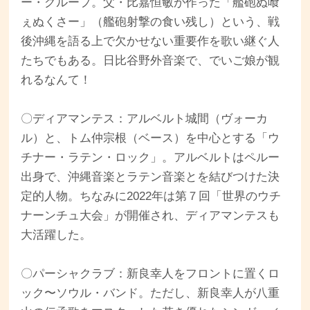
ー・グループ。父・比嘉恒敏が作った「艦砲ぬ喰
ぇぬくさー」（艦砲射撃の食い残し）という、戦
後沖縄を語る上で欠かせない重要作を歌い継ぐ人
たちでもある。日比谷野外音楽で、でいご娘が観
れるなんて！
〇ディアマンテス：アルベルト城間（ヴォーカ
ル）と、トム仲宗根（ベース）を中心とする「ウ
チナー・ラテン・ロック」。アルベルトはペルー
出身で、沖縄音楽とラテン音楽とを結びつけた決
定的人物。ちなみに2022年は第７回「世界のウチ
ナーンチュ大会」が開催され、ディアマンテスも
大活躍した。
〇パーシャクラブ：新良幸人をフロントに置くロ
ック〜ソウル・バンド。ただし、新良幸人が八重