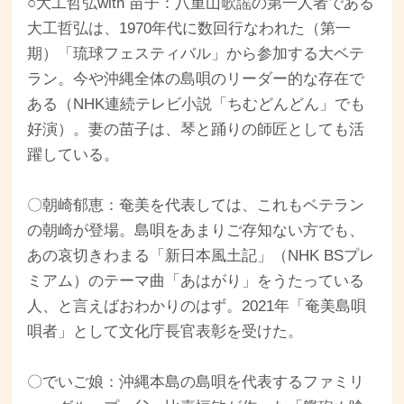
○大工哲弘with 苗子：八重山歌謡の第一人者である
大工哲弘は、1970年代に数回行なわれた（第一
期）「琉球フェスティバル」から参加する大ベテ
ラン。今や沖縄全体の島唄のリーダー的な存在で
ある（NHK連続テレビ小説「ちむどんどん」でも
好演）。妻の苗子は、琴と踊りの師匠としても活
躍している。
〇朝崎郁恵：奄美を代表しては、これもベテラン
の朝崎が登場。島唄をあまりご存知ない方でも、
あの哀切きわまる「新日本風土記」（NHK BSプレ
ミアム）のテーマ曲「あはがり」をうたっている
人、と言えばおわかりのはず。2021年「奄美島唄
唄者」として文化庁長官表彰を受けた。
〇でいご娘：沖縄本島の島唄を代表するファミリ