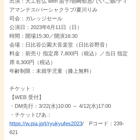
出演：大工哲弘 with 苗子/朝崎郁恵/でいご娘/ディ
アマンテス/パーシャクラブ/夏川りみ
司会：ガレッジセール
公演日：2023年6月11日（日）
時間：開場15:30／開演16:30
会場：日比谷公園大音楽堂（日比谷野音）
料金：前売り 指定席 7,800円（税込）／当日 指定
席 8,300円（税込）
年齢制限：未就学児童（膝上無料）
チケット：
【WEB 受付】
・DM先行：3/22(水)10:00 ～ 4/12(水)17:00
・チケットぴあ：
https://w.pia.jp/t/ryukyufes2023
/ Pコード：239-
621