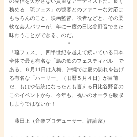
の発信を欠かさない貴重なアーティストだ。長く
務める「琉フェス」の観客とのファニーな対応は
もちろんのこと、映画監督、役者などと、その柔
軟な芸人パワーが、年に一度の日比谷野音でまた
味わうことができる、のだ。
＊
「琉フェス」、四半世紀を越えて続いている日本
全体で最も有名な「島の歌のフェスティバル」で
ある。６月11日は入梅。沖縄では夏の訪れを告げ
る有名な「ハーリー」（旧暦５月４日）が目前
だ。もはや伝統になったとも言える日比谷野音の
このイベントから、今年も、祝いのオーラを吸収
しようではないか！
藤田正（音楽プロデューサー、評論家）