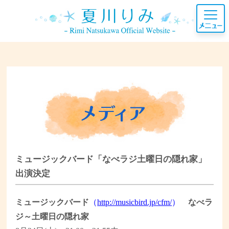
ミュージックバード「なべラジ土曜日の隠れ家」
出演決定
ミュージックバード
（
http://musicbird.jp/cfm/
）
なべラ
ジ～土曜日の隠れ家