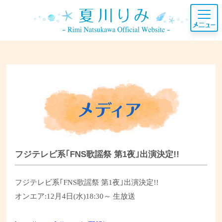
フジテレビ系｢FNS歌謡祭 第1夜｣出演決定!!
フジテレビ系｢
FNS
歌謡祭
第
1
夜｣出演決定
!!
オンエア
:12
月
4
日
(
水
)18:30
～
生放送