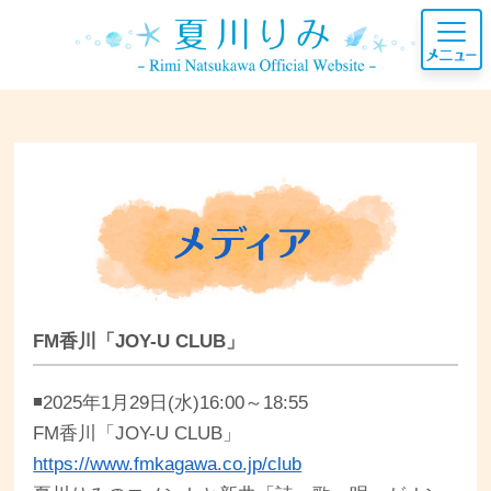
FM香川「JOY-U CLUB」
◾️2025年1月29日(水)16:00～18:55
FM香川「JOY-U CLUB」
https://www.fmkagawa.co.jp/club