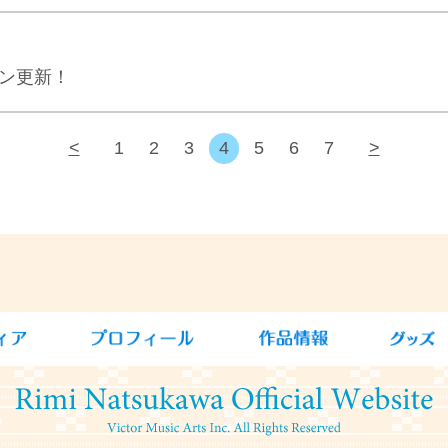
ジン更新！
<
1
2
3
4
5
6
7
>